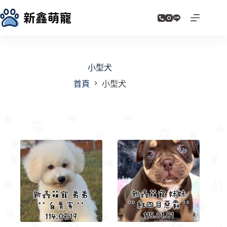
跳
至
主
要
內
容
小型犬
首頁
小型犬