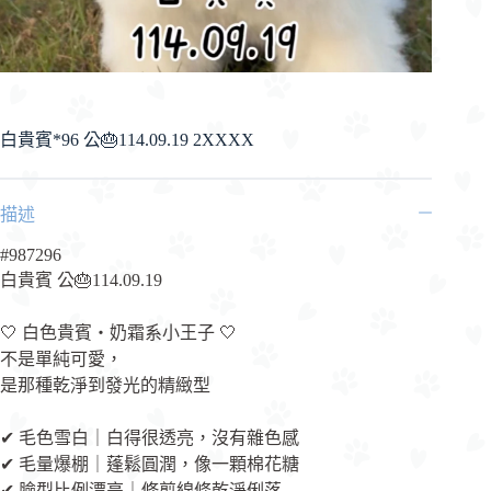
白貴賓*96 公🎂114.09.19 2XXXX
描述
#987296
白貴賓 公🎂114.09.19
🤍 白色貴賓・奶霜系小王子 🤍
不是單純可愛，
是那種乾淨到發光的精緻型
✔ 毛色雪白｜白得很透亮，沒有雜色感
✔ 毛量爆棚｜蓬鬆圓潤，像一顆棉花糖
✔ 臉型比例漂亮｜修剪線條乾淨俐落