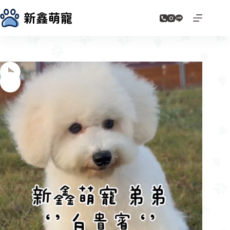
跳
至
主
要
內
容