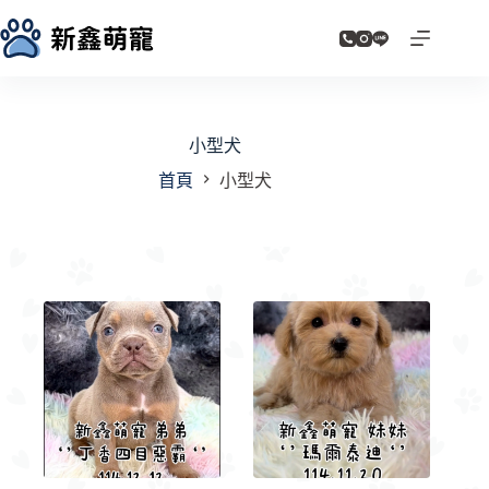
跳
至
主
要
內
容
小型犬
首頁
小型犬