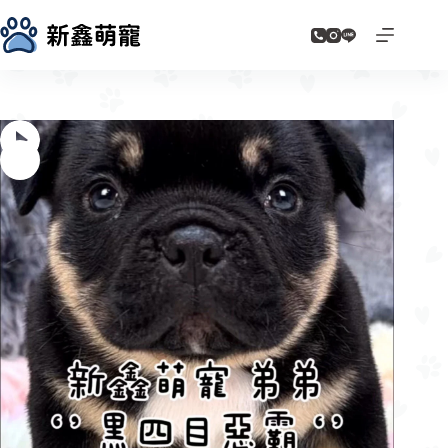
跳
至
主
要
內
容