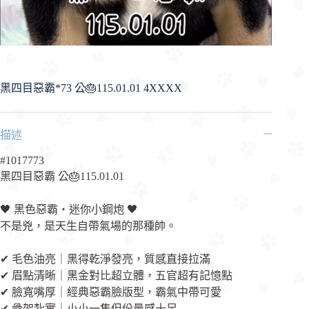
黑四目惡霸*73 公🎂115.01.01 4XXXX
描述
#1017773
黑四目惡霸 公🎂115.01.01
🖤 黑色惡霸・迷你小鋼炮 🖤
不是兇，是天生自帶氣場的那種帥。
✔ 毛色油亮｜黑得乾淨發亮，質感直接拉滿
✔ 眉點清晰｜黑金對比超立體，五官超有記憶點
✔ 臉寬嘴厚｜經典惡霸臉版型，霸氣中帶可愛
✔ 骨架紮實｜小小一隻但份量感十足