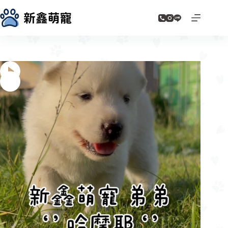
跳
至
主
要
內
容