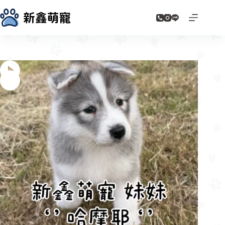
跳
至
主
要
內
容