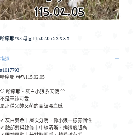
哈摩耶*93 母🎂115.02.05 5XXXX
描述
#1017793
哈摩耶 母🎂115.02.05
🤍 哈摩耶・灰白小狼系天使 🤍
不是單純可愛
是那種又帥又萌的高級混血感
✔ 灰白雙色｜層次分明，像小狼一樣有個性
✔ 臉部對稱線條｜中線清晰，辨識度超高
✔ 眼神靈動｜帶點聰明感，越看越有戲