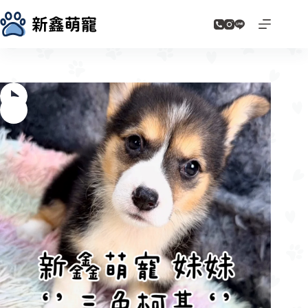
跳
至
主
要
內
容