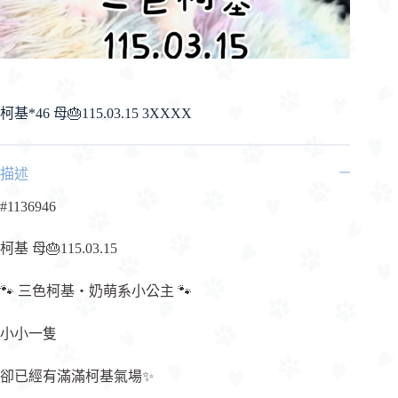
柯基*46 母🎂115.03.15 3XXXX
描述
#1136946
柯基 母🎂115.03.15
🐾 三色柯基・奶萌系小公主 🐾
小小一隻
卻已經有滿滿柯基氣場✨