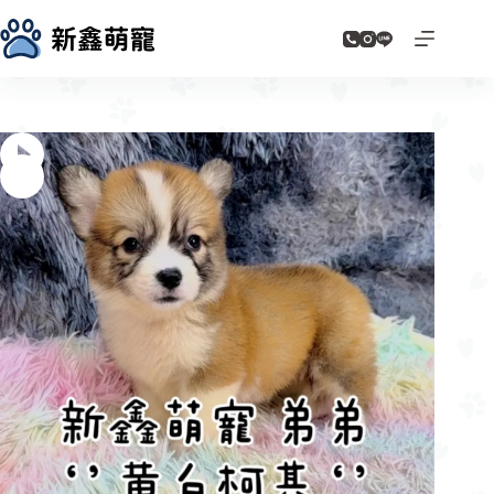
跳
至
主
要
內
容