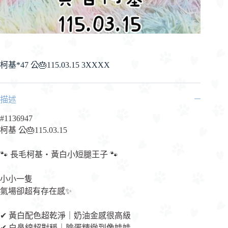
柯基*47 公🎂115.03.15 3XXXX
描述
#1136947
柯基 公🎂115.03.15
🐾 長毛柯基・黃白小短腿王子 🐾
小小一隻
氣場卻超有存在感✨
✔ 黃白配色超乾淨｜奶油金感很高級
✔ 白鼻線超對稱｜臉蛋精緻到像娃娃