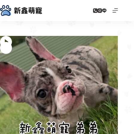
跳
至
主
要
內
容