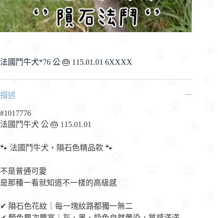
法國鬥牛犬*76 公 🎂 115.01.01 6XXXX
描述
#1017776
法國鬥牛犬 公 🎂 115.01.01
🐾 法國鬥牛犬・隕石色精品款 🐾
不是普通可愛
是那種一看就知道不一樣的高級感
✔ 隕石色花紋｜每一塊紋路都獨一無二
✔ 顏色層次豐富｜灰、黑、奶色自然暈染，質感滿滿