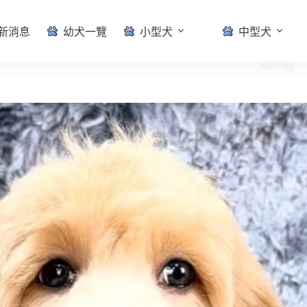
新消息
幼犬一覽
小型犬
中型犬