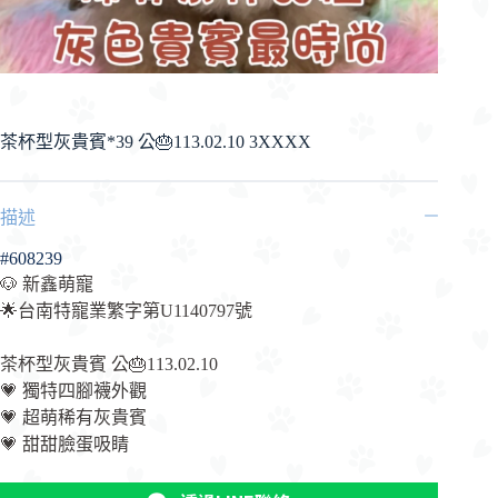
茶杯型灰貴賓*39 公🎂113.02.10 3XXXX
描述
#608239
🐶 新鑫萌寵
🌟台南特寵業繁字第U1140797號
茶杯型灰貴賓 公🎂113.02.10
💗 獨特四腳襪外觀
💗 超萌稀有灰貴賓
💗 甜甜臉蛋吸睛