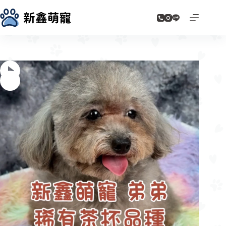
跳
至
主
要
內
容