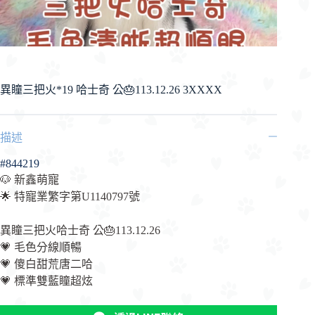
異瞳三把火*19 哈士奇 公🎂113.12.26 3XXXX
描述
#844219
🐶 新鑫萌寵
🌟 特寵業繁字第U1140797號
異瞳三把火哈士奇 公🎂113.12.26
💗 毛色分線順暢
💗 傻白甜荒唐二哈
💗 標準雙藍瞳超炫