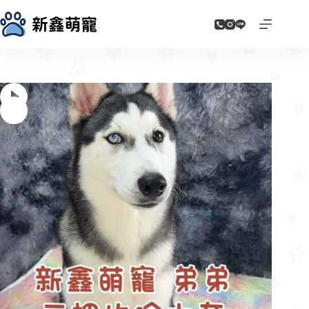
跳
至
主
要
內
容