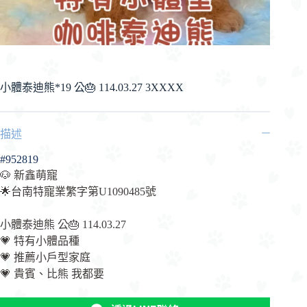
小體泰迪熊*19 公🎂 114.03.27 3XXXX
描述
#952819
🐶 新鑫萌寵
🌟台南特寵業繁字第U1090485號
小體泰迪熊 公🎂 114.03.27
💗 特有小體品種
💗 推薦小戶型家庭
💗 貴賓、比熊 我都要