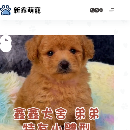
跳
至
主
要
內
容