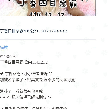
丁香四目惡霸*08 公🎂114.12.12 4XXXX
描述
#1136508
丁香四目惡霸 公🎂114.12.12
🤎 丁香惡霸・小小王者登場 🤎
別被名字騙了，牠其實是 溫柔臉的硬派可愛
這孩子一看就很有份量感
小小年紀，氣場已經先到位 🐾
✔️ 赤色毛色飽滿｜色澤均勻、質感滿分