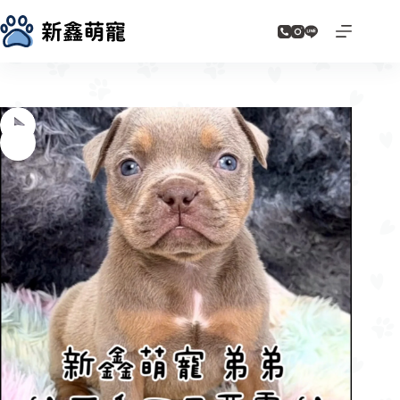
跳
至
主
要
內
容