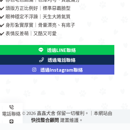
✔️ 頭版方正比例好｜標準惡霸臉型
✔️ 眼神穩定不浮躁｜天生大將氣質
✔️ 身形紮實厚實｜骨量漂亮、有底子
✔️ 表情反差萌｜又酷又可愛
透過LINE聯絡
透過電話聯絡
透過Instagram聯絡
Copyright © 2026 鑫鑫犬舍 保留一切權利。｜本網站由
電話聯絡
快找整合顧問
建置維護。
LINE