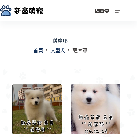
跳
至
主
要
內
容
薩摩耶
首頁
大型犬
薩摩耶