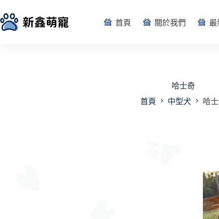
跳
至
首頁
關於我們
最
主
要
內
容
哈士奇
首頁
中型犬
哈士